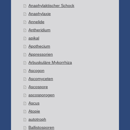
Anaphylaktischer Schock
Anaphylaxie
Annelide
Antheridium
apikal
Apothecium
Appressorien
Arbuskuläre Mykorrhiza
Ascogon
Ascomyceten
Ascospore
ascosporogen
Ascus
Atopie
autotroph
Ballistosporen