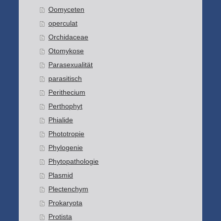
Oomyceten
operculat
Orchidaceae
Otomykose
Parasexualität
parasitisch
Perithecium
Perthophyt
Phialide
Phototropie
Phylogenie
Phytopathologie
Plasmid
Plectenchym
Prokaryota
Protista