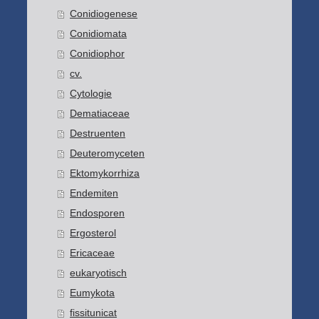
Conidiogenese
Conidiomata
Conidiophor
cv.
Cytologie
Dematiaceae
Destruenten
Deuteromyceten
Ektomykorrhiza
Endemiten
Endosporen
Ergosterol
Ericaceae
eukaryotisch
Eumykota
fissitunicat