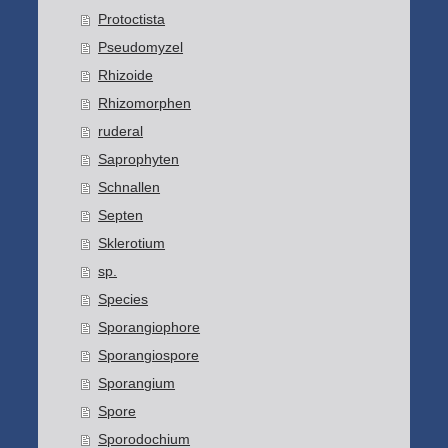
Protoctista
Pseudomyzel
Rhizoide
Rhizomorphen
ruderal
Saprophyten
Schnallen
Septen
Sklerotium
sp.
Species
Sporangiophore
Sporangiospore
Sporangium
Spore
Sporodochium