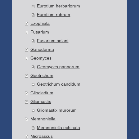
Eurotium herbariorum
Eurotium rubrum
Exophiala
Fusarium
Fusarium solani
Ganoderma
Geomyces
Geomyces pannorum
Geotrichum
Geotrichum candidum
Gliocladium
Gliomastix
Gliomastix murorum
Memnoniella
Memnoniella echinata
Microascus