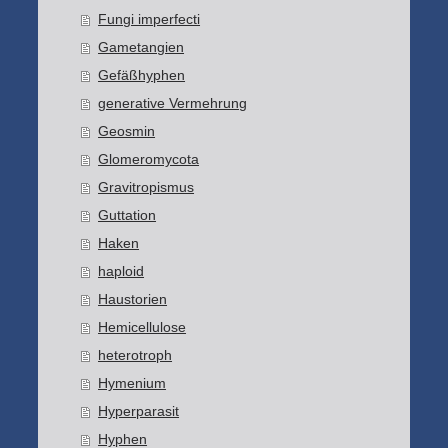
Fungi imperfecti
Gametangien
Gefäßhyphen
generative Vermehrung
Geosmin
Glomeromycota
Gravitropismus
Guttation
Haken
haploid
Haustorien
Hemicellulose
heterotroph
Hymenium
Hyperparasit
Hyphen