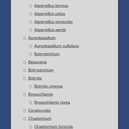
Aspergillus terreus
Aspergillus ustus
Aspergillus versicolor
Aspergillus wentii
Aureobasidium
Aureobasidium pullulans
Botryotrichum
Beauveria
Botryotrichum
Botrytis
Botrytis cinerea
Byssochlamis
Byssochlamis nivea
Ceratocystis
Chaetomium
Chaetomium funicola