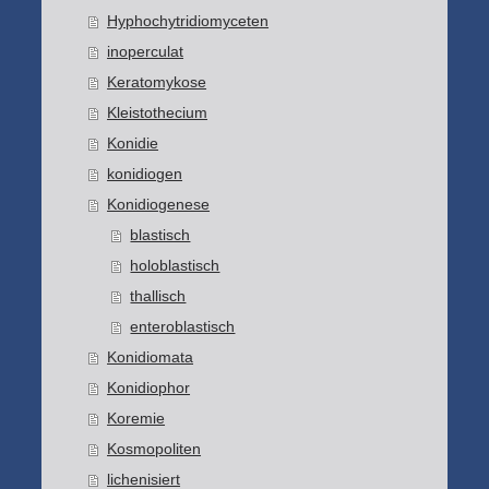
Hyphochytridiomyceten
inoperculat
Keratomykose
Kleistothecium
Konidie
konidiogen
Konidiogenese
blastisch
holoblastisch
thallisch
enteroblastisch
Konidiomata
Konidiophor
Koremie
Kosmopoliten
lichenisiert