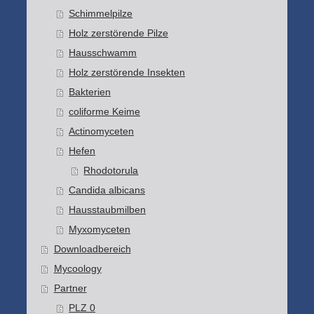
Schimmelpilze
Holz zerstörende Pilze
Hausschwamm
Holz zerstörende Insekten
Bakterien
coliforme Keime
Actinomyceten
Hefen
Rhodotorula
Candida albicans
Hausstaubmilben
Myxomyceten
Downloadbereich
Mycoology
Partner
PLZ 0