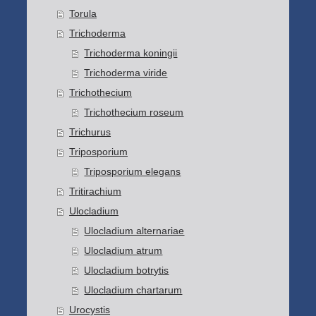
Torula
Trichoderma
Trichoderma koningii
Trichoderma viride
Trichothecium
Trichothecium roseum
Trichurus
Triposporium
Triposporium elegans
Tritirachium
Ulocladium
Ulocladium alternariae
Ulocladium atrum
Ulocladium botrytis
Ulocladium chartarum
Urocystis