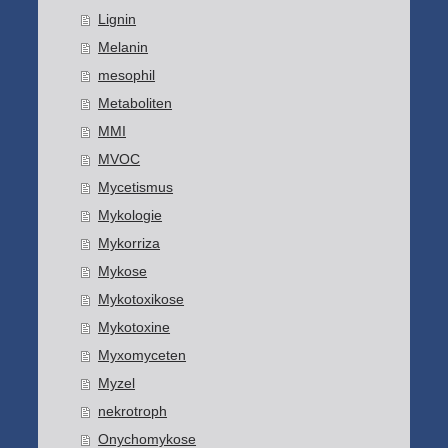
Lignin
Melanin
mesophil
Metaboliten
MMI
MVOC
Mycetismus
Mykologie
Mykorriza
Mykose
Mykotoxikose
Mykotoxine
Myxomyceten
Myzel
nekrotroph
Onychomykose