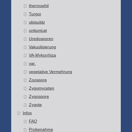
thermophil
Turgor
ubiquitär
unitunicat
Uredosporen
Vakuolisierung
VA-Mykorrhiza
var.
vegetative Vermehrung
Zoospore
Zygomyceten
Zygospore
Zygote
Infos
FAQ
Probenahme