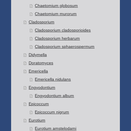
Chaetomium globosum
Chaetomium murorum
Cladosporium
Cladosporium cladosporioides
Cladosporium herbarum
Cladosporium sphaerospermum
Didymella
Doratomyces
Emericella
Emericella nidulans
Engyodontium
Engyodontium album
Epicoccum
Epicoccum nigrum
Eurotium
Eurotium amstelodami