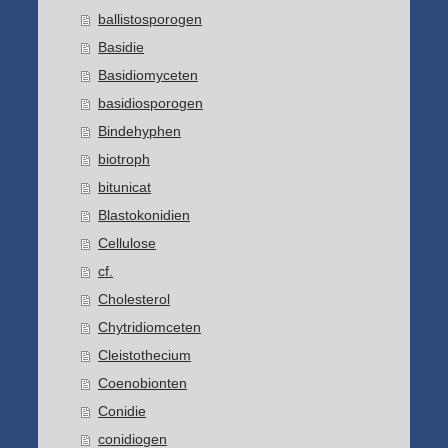
ballistosporogen
Basidie
Basidiomyceten
basidiosporogen
Bindehyphen
biotroph
bitunicat
Blastokonidien
Cellulose
cf.
Cholesterol
Chytridiomceten
Cleistothecium
Coenobionten
Conidie
conidiogen