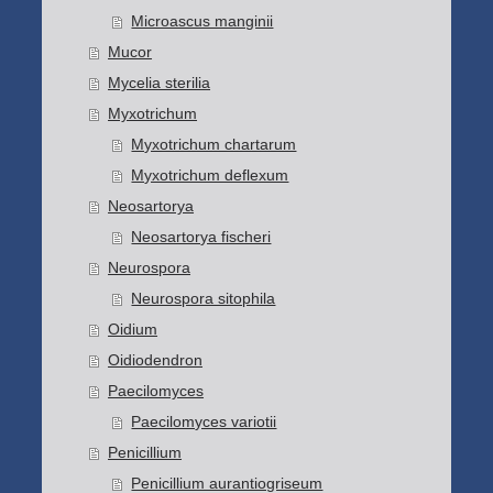
Microascus manginii
Mucor
Mycelia sterilia
Myxotrichum
Myxotrichum chartarum
Myxotrichum deflexum
Neosartorya
Neosartorya fischeri
Neurospora
Neurospora sitophila
Oidium
Oidiodendron
Paecilomyces
Paecilomyces variotii
Penicillium
Penicillium aurantiogriseum