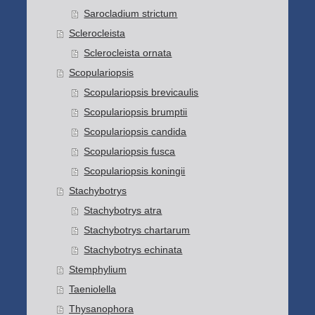
Sarocladium strictum
Sclerocleista
Sclerocleista ornata
Scopulariopsis
Scopulariopsis brevicaulis
Scopulariopsis brumptii
Scopulariopsis candida
Scopulariopsis fusca
Scopulariopsis koningii
Stachybotrys
Stachybotrys atra
Stachybotrys chartarum
Stachybotrys echinata
Stemphylium
Taeniolella
Thysanophora