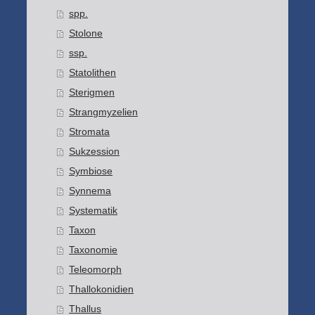
spp.
Stolone
ssp.
Statolithen
Sterigmen
Strangmyzelien
Stromata
Sukzession
Symbiose
Synnema
Systematik
Taxon
Taxonomie
Teleomorph
Thallokonidien
Thallus