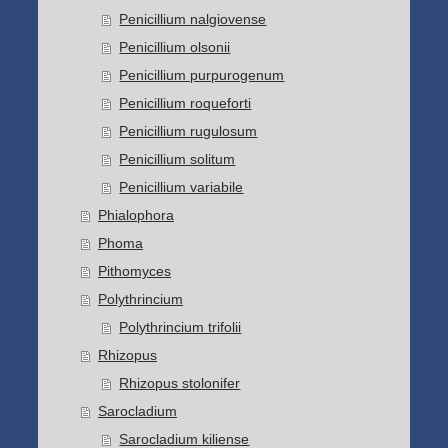
Penicillium nalgiovense
Penicillium olsonii
Penicillium purpurogenum
Penicillium roqueforti
Penicillium rugulosum
Penicillium solitum
Penicillium variabile
Phialophora
Phoma
Pithomyces
Polythrincium
Polythrincium trifolii
Rhizopus
Rhizopus stolonifer
Sarocladium
Sarocladium kiliense