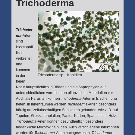
Trichoderma
Trichoder
ma
-Arten
sind
kosmopoli
tisch
verbreitet
und
kommen
Trichoderma sp. - Konidien
in der
freien
Natur hauptsächlich in Böden und als Saprophyten auf
unterschiedlichen verrottenden pflanzlichen Materialien vor.
Auch als Parasiten können
Trichoderma
-Arten in Erscheinung
treten. In Innenräumen werden
Trichoderma
-Arten besonders
häufig auf zellulosehaltigen Substraten gefunden, wie z. B. auf
Tapeten, Gipskartonplatten, Papier, Karton, Spanplatten, Holz.
Trichoderma
-Arten können gesundheitlich besonders
bedenkliche Mykotoxine bilden. Auch verschiedene Infektionen
wurden für
Trichoderma
-Arten nachgewiesen.
Trichoderma
-