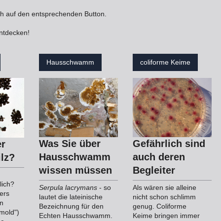
ach auf den entsprechenden Button.
ntdecken!
Hausschwamm
coliforme Keime
Was Sie über
Gefährlich sind
er
Hausschwamm
auch deren
lz?
wissen müssen
Begleiter
lich?
Serpula lacrymans
- so
Als wären sie alleine
ers
lautet die lateinische
nicht schon schlimm
en
Bezeichnung für den
genug. Coliforme
mold")
Echten Hausschwamm.
Keime bringen immer