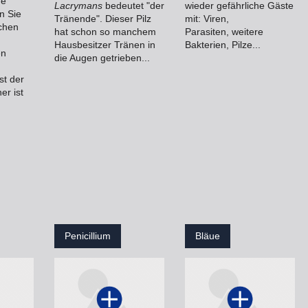
ne
Lacrymans
bedeutet "der
wieder gefährliche Gäste
en Sie
Tränende". Dieser Pilz
mit: Viren,
ichen
hat schon so manchem
Parasiten, weitere
Hausbesitzer Tränen in
Bakterien, Pilze...
en
die Augen getrieben...
st der
er ist
Penicillium
Bläue