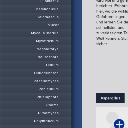
wird viel und ger
Gliomastix
berichtet. Erfahr
Memnoniella
hier, wo die wirkl
Gefahren liegen
Microascus
und lernen Sie d
Mucor
schnellsten und
zuverlässigten Te
Mycelia sterilia
Welt kennen. Sich
Myxotrichum
sicher...
Neosartorya
Neurospora
Oidium
Oidiodendron
Paecilomyces
Penicillium
Phialophora
Aspergillus
Phoma
Pithomyces
Polythrincium