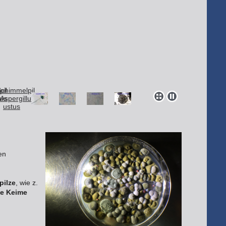
en
pilze
, wie z.
me Keime