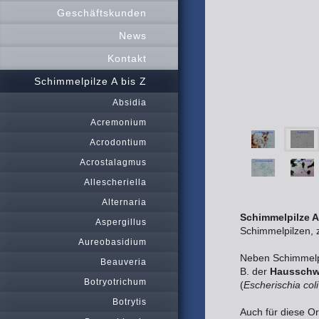
Geschäftskunden
News
Kontakt
Schimmelpilze A bis Z
Absidia
Acremonium
Acrodontium
Acrostalagmus
Allescheriella
Alternaria
Schimmelpilze A
Aspergillus
Schimmelpilzen, z
Aureobasidium
Neben Schimmelp
Beauveria
B. der
Haussch
Botryotrichum
(
Escherischia coli
Botrytis
Auch für diese O