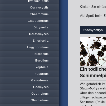
Byssochlamis
Klicken Sie einf
Ceratocystis
Chaetomium
Viel Spaß beim E
Cladosporium
Didymella
Stachybotrys
Doratomyces
Emericella
Engyodontium
Epicoccum
Eurotium
Exophiala
Ein tödlich
Fusarium
Schimmelpi
Ganoderma
Wie gefährlich ist
Geomyces
Stachybotrys
wirk
Über den besond
Geotrichum
giftigen schwarz
Gliocladium
Schimmel ("toxic 