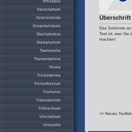
Rhizopus
Sarocladium
Überschrift
Sclerocleista
Scopulariopsis
Das Schönste an
Text ist, was Sie
Stachybotrys
machen!
Stemphylium
Taeniolella
Thysanophora
Torula
Trichoderma
Trichothecium
Trichurus
Triposporium
Tritirachium
<< Neues Textfel
Ulocladium
Urocystis