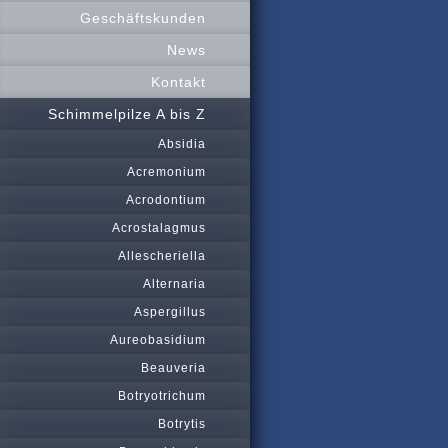
Geschäftskunden
News
Kontakt
Schimmelpilze A bis Z
Absidia
Acremonium
Acrodontium
Acrostalagmus
Allescheriella
Alternaria
Aspergillus
Aureobasidium
Beauveria
Botryotrichum
Botrytis