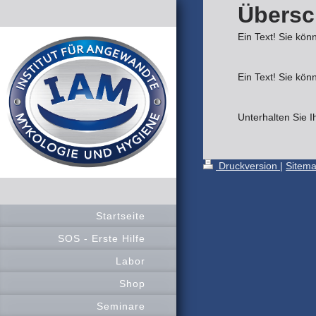
Übersch
Ein Text! Sie kön
Ein Text! Sie kön
Unterhalten Sie I
Druckversion
|
Sitem
Startseite
SOS - Erste Hilfe
Labor
Shop
Seminare