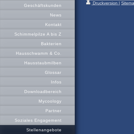
Druckversion
|
Sitem
Geschäftskunden
News
Kontakt
Schimmelpilze A bis Z
Bakterien
Hausschwamm & Co.
Hausstaubmilben
Glossar
Infos
Downloadbereich
Mycoology
Partner
Soziales Engagement
Stellenangebote