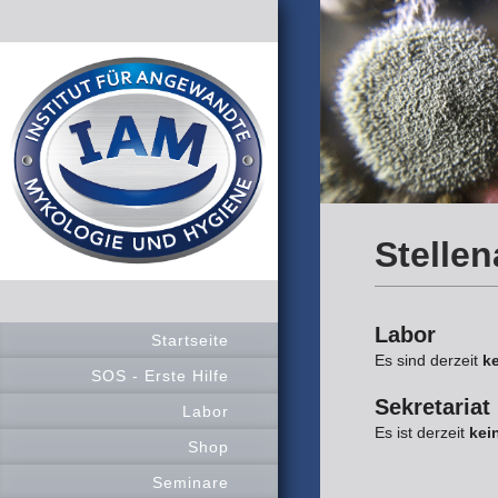
Stelle
Labor
Startseite
Es sind derzeit
k
SOS - Erste Hilfe
Sekretariat
Labor
Es ist derzeit
kei
Shop
Seminare