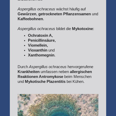
Aspergillus ochraceus
wächst häufig auf
Gewürzen
,
getrockneten Pflanzensamen
und
Kaffeebohnen
.
Aspergillus ochraceus
bildet die
Mykotoxine
:
Ochratoxin A,
Penicillinsäure,
Viomellein,
Vioxanthin
und
Xanthomegnin
.
Durch
Aspergillus ochraceus
hervorgerufene
Krankheiten
umfassen neben
allergischen
Reaktionen Antromykose
beim Menschen
und
Mykotische Plazentitis
bei Kühen.