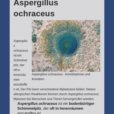
Aspergillus
ochraceus
Aspergillu
s
ochraceus
ist ein
Schimmel
pilz, der
oft in
Aspergillus ochraceus - Konidiophore und
Innenräu
Konidien
men
anzutreffe
n ist. Der Pilz kann verschiedene Mykotoxine bilden. Neben
allergischen Reaktionen können durch
Aspergillus ochraceus
Mykosen bei Menschen und Tieren hervorgerüfen werden.
Aspergillus ochraceus
ist ein
bodenbürtiger
Schimmelpilz
, der
oft in Innenräumen
anzutreffen ist.