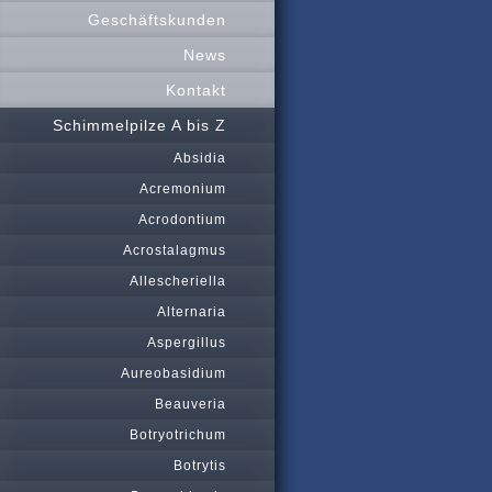
Geschäftskunden
News
Kontakt
Schimmelpilze A bis Z
Absidia
Acremonium
Acrodontium
Acrostalagmus
Allescheriella
Alternaria
Aspergillus
Aureobasidium
Beauveria
Botryotrichum
Botrytis