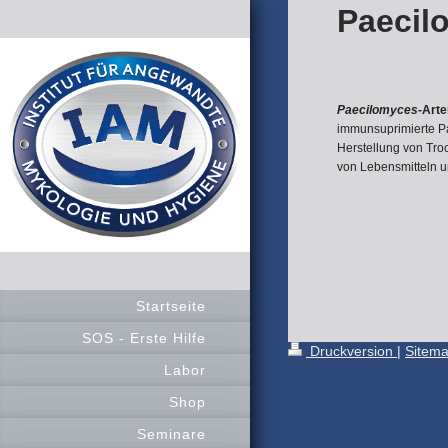
Paecil
Paecilomyces
-Arte
immunsuprimierte P
Herstellung von Troc
von Lebensmitteln u
Startseite
SOS - Erste Hilfe
Druckversion
|
Sitem
Labor
Shop
Seminare