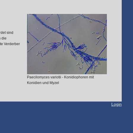
det sind
 die
ete Verderber
Paecilomyces variotii - Konidiophoren mit
Konidien und Myzel
Login