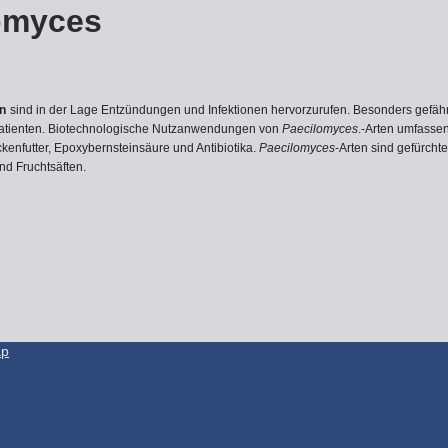
omyces
n
sind in der Lage Entzündungen und Infektionen hervorzurufen. Besonders gefähr
atienten. Biotechnologische Nutzanwendungen von
Paecilomyces
.-Arten umfassen
kenfutter, Epoxybernsteinsäure und Antibiotika.
Paecilomyces
-Arten sind gefürcht
nd Fruchtsäften.
ap