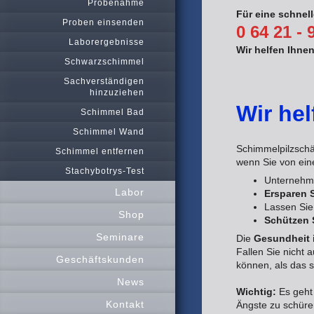
Probenahme
Für eine schnel
Proben einsenden
0 64 21 - 
Laborergebnisse
Wir helfen Ihnen 
Schwarzschimmel
Sachverständigen
hinzuziehen
Wir hel
Schimmel Bad
Schimmel Wand
Schimmelpilzsch
Schimmel entfernen
wenn Sie von ein
Stachybotrys-Test
Unternehm
Labor
Ersparen 
Lassen Sie
Shop
Schützen 
Seminare
Die
Gesundheit i
Fallen Sie nicht a
Geschäftskunden
können, als das s
News
Wichtig:
Es geht
Kontakt
Ängste zu schüren