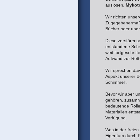
auslösen,
Mykot
Wir richten unser
Zugegebenermaßen
Bücher oder uner
Diese zerstöreris
entstandene Schad
weit fortgeschrit
Aufwand zur Rett
Wir sprechen da
Aspekt unserer B
Schimmel".
Bevor wir aber un
gehören, zusamme
bedeutende Rolle
Materialien ents
Verfügung.
Was in der freie
Eigentum durch P