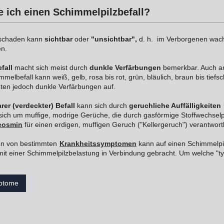
 ich einen Schimmelpilzbefall?
zschaden kann
sichtbar
oder
"unsichtbar",
d. h. im Verborgenen wach
en.
fall
macht sich meist durch
dunkle Verfärbungen
bemerkbar. Auch an
melbefall kann weiß, gelb, rosa bis rot, grün, bläulich, braun bis tiefs
eten jedoch dunkle Verfärbungen auf.
rer (verdeckter) Befall
kann sich durch
geruchliche Auffälligkeiten
 sich um muffige, modrige Gerüche, die durch gasförmige Stoffwechsel
eosmin
für einen erdigen, muffigen Geruch ("Kellergeruch") verantwortl
ten von bestimmten
Krankheitssymptomen
kann auf einen Schimmelpi
it einer Schimmelpilzbelastung in Verbindung gebracht. Um welche "ty
mptome