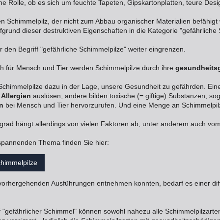
eine Rolle, ob es sich um feuchte Tapeten, Gipskartonplatten, teure De
n Schimmelpilz, der nicht zum Abbau organischer Materialien befähigt
grund dieser destruktiven Eigenschaften in die Kategorie "gefährliche
den Begriff "gefährliche Schimmelpilze" weiter eingrenzen.
ich für Mensch und Tier werden Schimmelpilze durch ihre
gesundheits
e Schimmelpilze dazu in der Lage, unsere Gesundheit zu gefährden. Ei
n
Allergien
auslösen, andere bilden toxische (= giftige) Substanzen, s
n
bei Mensch und Tier hervorzurufen. Und eine Menge an Schimmelpilz
rad hängt allerdings von vielen Faktoren ab, unter anderem auch vom 
pannenden Thema finden Sie hier:
chimmelpilze
vorhergehenden Ausführungen entnehmen konnten, bedarf es einer diffe
f "gefährlicher Schimmel" können sowohl nahezu alle Schimmelpilzar