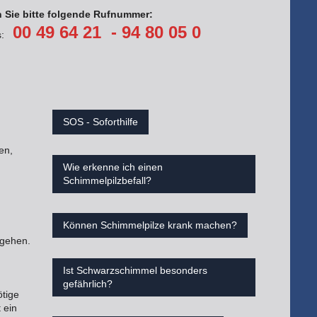
n Sie bitte folgende Rufnummer:
00 49 64 21 - 94 80 05 0
ds:
SOS - Soforthilfe
en,
Wie erkenne ich einen
Schimmelpilzbefall?
Können Schimmelpilze krank machen?
ugehen.
Ist Schwarzschimmel besonders
gefährlich?
tige
 ein