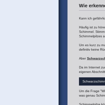
Wie erkenn
Kann ich gefährl
Häufig ist zu hör
Schimmel. Stimmt 
Schimmelpilzes 
Um es kurz zu ma
definitiv keine R
Aber
Schwarzsc
Da im Internet z
eigenen Abschnit
Schwarzschim
Um die Frage "Wi
was genau Schimm
Schimmelpilze k