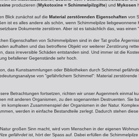
oxine
produzieren (
Mykotoxine = Schimmelpilzgifte
) und
Mykosen
h
en Blick zunächst auf die
Material zerstörenden Eigenschaften
von S
 ist es alles andere als schön, wenn Schimmelpilze liebgewonnene Kl
setzbare Dokumente zerstören. Aber ist es tatsächlich das, was einen
chen Eigenschaften von Schimmelpilzen sind in der Tat große Ärgerniss
en aufhalten und das betroffene Objekt vor weiterer Zerstörung retten.
ten, dass irreversible Schäden entstanden sind. Und immer ist die Kosten
ung befallener Gegenstände sehr hoch.
von, das Kunstsammlungen oder Bibliotheken durch Schimmel
gefährde
edeutungsanalyse von "gefährlichem Schimmel": Material zerstörende S
sere Betrachtungen fortsetzen, richten wir unser Augenmerk einmal ku
n mit anderen Organismen, zu den sogenannten Destruenten. Sie ba
 im komplexen Zusammenspiel der Organismen in der Natur. Komplexe
tammen, werden in einfache Bestandteile zerlegt. Dadurch stehen die
n Natur großen Sinn macht, wird vom Menschen in der eigenen Wohnun
ilze
gefährdet
ist, hört der Spass auf. Dabei erfüllen die Schimmelpilze