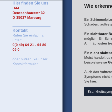
Hier finden Sie uns
Wie erkenne
IAM
Deutschhausstr 32
D-35037 Marburg
Ein Schimmelpil
Schaden, auftret
Kontakt
Ein
sichtbarer Be
Rufen Sie einfach an
möglich. Ein Schim
unter:
Am häufigsten tr
0(0 49) 64 21 - 94 80
05 0
Ein
nicht sichtba
Meist handelt es
oder nutzen Sie unser
beispielsweise
G
Kontaktformular.
Auch das Auftre
Symptome nicht m
Sie hier:
Krankheitssy