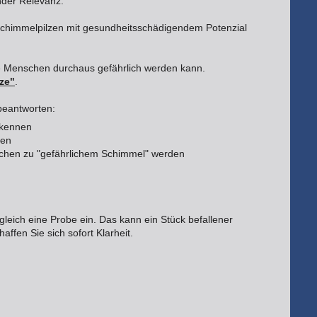
nder Relevanz.
 Schimmelpilzen mit gesundheitsschädigendem Potenzial
he Menschen durchaus gefährlich werden kann.
ze"
.
beantworten:
rkennen
sen
chen zu "gefährlichem Schimmel" werden
leich eine Probe ein. Das kann ein Stück befallener
affen Sie sich sofort Klarheit.