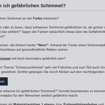
e ich gefährlichen Schimmel?
ichen Schimmel an der
Farbe
erkennen?
en oder zu lesen, dass schwarzer Schimmel gefährlicher ist, als grüner
das wirklich? Sagen die Farben tatsächlich etwas über die Gefährlichk
aus?
chen, die Antwort lautet
"Nein!"
. Anhand der Farbe eines Schimmelpilz
ückschlüsse auf gesundheitliche Risiken ziehen.
himmel
soll doch besonders gefährlich sein?
um Thema "Schwarzschimmel" sehr viel Falsches und zum Teil auch Uns
t gewidmet. Dorthin gelangen Sie durch Klicken auf den nachfolgenden
mel
e erkenne ich gefährlichen Schimmel?" korrekt beantworten zu können,
elpilze für den Menschen wirklich gefährlich macht.
önnen als
Materialzerstörer
,
Lebens-
bzw.
Futtermittelverderber
und