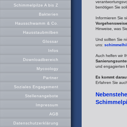
verantwortungsvo
Schimmelpilze A bis Z
benötigen Sie so
Bakterien
Informieren Sie s
Vorgehensweis
Hausschwamm & Co.
Hinweise, was Sie
Hausstaubmilben
Und sollten Sie n
Glossar
uns:
schimmelhi
Infos
Auch helfen wir 
Downloadbereich
Sanierungsunte
und engagierten
Mycoology
Es kommt darauf
Partner
Erfahren Sie auch
Soziales Engagement
Nebenstehen
Stellenangebote
Schimmelpil
Impressum
AGB
Datenschutzerklärung