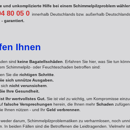
le und unkomplizierte Hilfe bei einem Schimmelpilzproblem wähle
94 80 05 0
innerhalb Deutschlands bzw. außerhalb Deutschlan
- garantiert.
fen Ihnen
äden sind
keine Bagatellschäden
. Erfahren Sie hier, was Sie tun könn
em Schimmelpilz- oder Feuchteschaden betroffen sind:
en Sie die
richtigen Schritte
.
Sie sich unnütze Ausgaben.
 sich
nicht verunsichern
.
Sie Ihre Gesundheit.
st Ihr wertvollstes Gut.
Sie ist viel zu wichtig, um Kompromisse einz
uf
falsche Versprechungen
herein, die Ihnen mehr
Schaden
zufügen
ie Ihnen nützen - und Ihr
Geld verbrennen
.
 weder darum, Schimmelpilzproblematiken zu verharmlosen, noch unnö
. In beiden Fällen sind die Betroffenen die Leidtragenden. Vielmehr ist