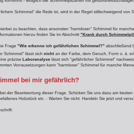
ug vornimmt - lediglich die Schimmelpilzarten mit gesundheitsschädige
lichem Schimmel" die Rede ist, wird in der Regel stillschweigend von
es hierbei zu beachten, dass ansonsten "harmloser" Schimmel für manc
formationen hierzu finden Sie im Abschnitt
"Krank durch Schimmelpil
die Frage
"Wie erkenne ich gefährlichen Schimmel?"
abschließend 
er Schimmel" lässt sich
nicht
an der Farbe, dem Geruch, Form o. ä. e
eine präzise
Laboranalyse
lässt sich "gefährlicher Schimmel" nachwei
immten Vorrausetzungen kann "harmloser" Schimmel für manche Mens
himmel bei mir gefährlich?
bei der Beantwortung dieser Frage. Schicken Sie uns dazu am besten g
efallenes Holzstück etc. - Warten Sie nicht. Handeln Sie jetzt und versch
schrift: