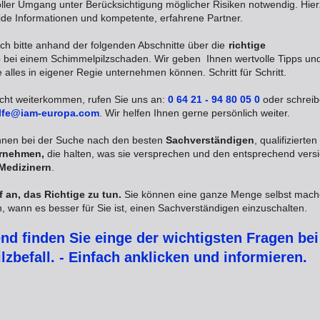
ller Umgang unter Berücksichtigung möglicher Risiken notwendig. Hie
lide Informationen und kompetente, erfahrene Partner.
ich bitte anhand der folgenden Abschnitte über die
richtige
e
bei einem Schimmelpilzschaden. Wir geben Ihnen wertvolle Tipps un
 alles in eigener Regie unternehmen können. Schritt für Schritt.
icht weiterkommen, rufen Sie uns an:
0 64 21 - 94 80 05 0
oder schreib
lfe@iam-europa.com
. Wir helfen Ihnen gerne persönlich weiter.
Ihnen bei der Suche nach den besten
Sachverständigen
, qualifizierten
rnehmen,
die halten, was sie versprechen und den entsprechend versi
Medizinern
.
 an, das Richtige zu tun.
Sie können eine ganze Menge selbst mach
, wann es besser für Sie ist, einen Sachverständigen einzuschalten.
d finden Sie einge der wichtigsten Fragen bei
zbefall. -
Einfach anklicken und informieren.