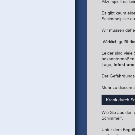
Pilze spielt es k
Es gibt kaum eine
Schimmelpilze auf
Wir müssen daher 
Wirklich gefährl
Leider sind viel
bekanntermaße
Lage,
Infektione
Der Gefährdungsg
Mehr zu diesem s
Krank durch S
Wie Sie aus den 
Schimmel".
Unter dem Begrif